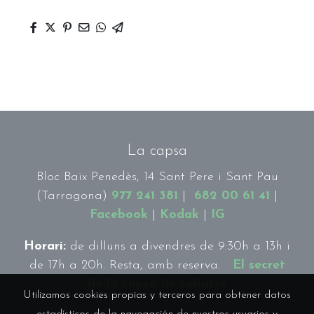
La capsa
Bloc Baix Penedès, 14 Sant Pere i Sant Pau
(Tarragona)
977 241 381
|
682 00 61 41
|
Facebook
|
Kodak
|
IG
Horari:
de dilluns a divendres de 9:30h a 13h i
de 17h a 20h. Resta, amb reserva.
El secret
de la capsa de sabates
Utilizamos cookies propias y terceros para obtener datos